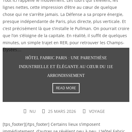
Tout ici rappelle le mouvement. Les tours qui s’élèvent, les
lignes nettes, cette impression d’être au cœur de quelque
chose qui ne s’arrête jamais. La Défense a sa propre énergie,
presque indépendante de Paris, plus directe, plus verticale. Et
c’est précisément là que s’installe le Pullman. On pourrait croire
que l’on s’éloigne de la capitale. En réalité, il suffit de quelques
minutes, un simple trajet en RER, pour retrouver les Champs-
Élysées….
HÔTEL FABRIC PARIS : UNE PARENTHÈSE
INDUSTRIELLE ET ÉLÉGANTE AU CŒUR DU 11E
ARRONDISSEMENT
READ MORE
NU
25 MARS 2026
VOYAGE
[tps_footer][/tps_footer] Certains lieux s’imposent
immédiatement, d’autres se révèlent peu à peu. L’Hôtel Fabric