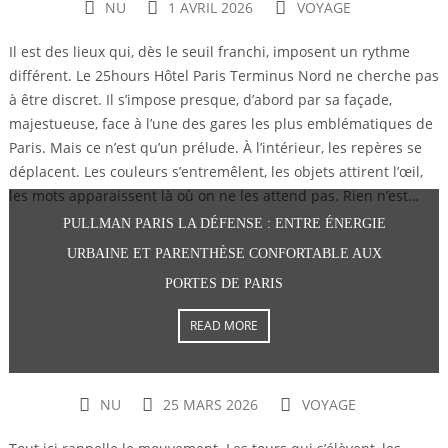
NU
1 AVRIL 2026
VOYAGE
Il est des lieux qui, dès le seuil franchi, imposent un rythme
différent. Le 25hours Hôtel Paris Terminus Nord ne cherche pas
à être discret. Il s’impose presque, d’abord par sa façade,
majestueuse, face à l’une des gares les plus emblématiques de
Paris. Mais ce n’est qu’un prélude. À l’intérieur, les repères se
déplacent. Les couleurs s’entremêlent, les objets attirent l’œil,
les mots apparaissent là où on ne les attend pas. Rien n’est…
PULLMAN PARIS LA DÉFENSE : ENTRE ÉNERGIE
URBAINE ET PARENTHÈSE CONFORTABLE AUX
PORTES DE PARIS
READ MORE
NU
25 MARS 2026
VOYAGE