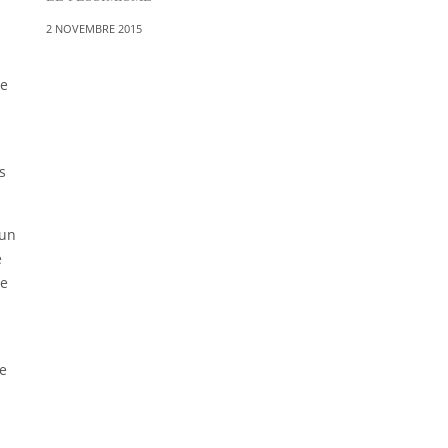
2 NOVEMBRE 2015
de
s
 un
e
de
se