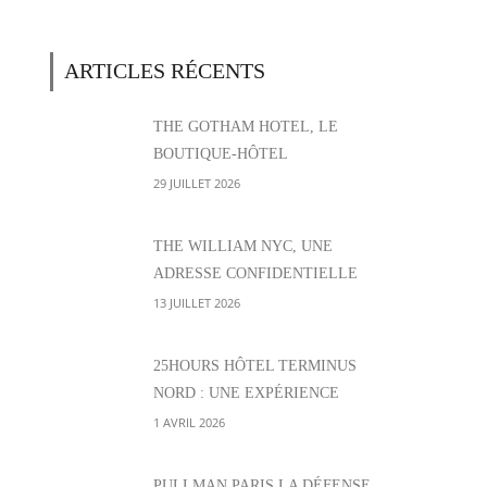
ARTICLES RÉCENTS
THE GOTHAM HOTEL, LE
BOUTIQUE-HÔTEL
CONFIDENTIEL DE MIDTOWN
29 JUILLET 2026
EAST
THE WILLIAM NYC, UNE
ADRESSE CONFIDENTIELLE
AU CŒUR DE MIDTOWN EAST
13 JUILLET 2026
25HOURS HÔTEL TERMINUS
NORD : UNE EXPÉRIENCE
VIBRANTE FACE À
1 AVRIL 2026
L’ICONIQUE GARE
PARISIENNE
PULLMAN PARIS LA DÉFENSE