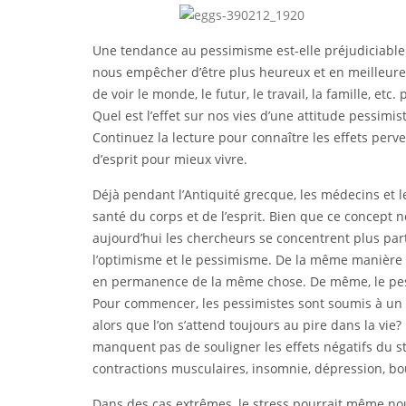
Une tendance au pessimisme est-elle préjudiciable p
nous empêcher d’être plus heureux et en meilleure
de voir le monde, le futur, le travail, la famille, e
Quel est l’effet sur nos vies d’une attitude pessim
Continuez la lecture pour connaître les effets perv
d’esprit pour mieux vivre.
Déjà pendant l’Antiquité grecque, les médecins et l
santé du corps et de l’esprit. Bien que ce concept n
aujourd’hui les chercheurs se concentrent plus par
l’optimisme et le pessimisme. De la même manière q
en permanence de la même chose. De même, le pes
Pour commencer, les pessimistes sont soumis à un s
alors que l’on s’attend toujours au pire dans la vie?
manquent pas de souligner les effets négatifs du str
contractions musculaires, insomnie, dépression, b
Dans des cas extrêmes, le stress pourrait même no