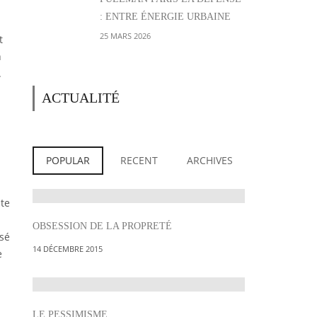
: ENTRE ÉNERGIE URBAINE
ET PARENTHÈSE
25 MARS 2026
t
CONFORTABLE AUX PORTES
n
DE PARIS
.
ACTUALITÉ
POPULAR
RECENT
ARCHIVES
nte
OBSESSION DE LA PROPRETÉ
ssé
14 DÉCEMBRE 2015
e
LE PESSIMISME