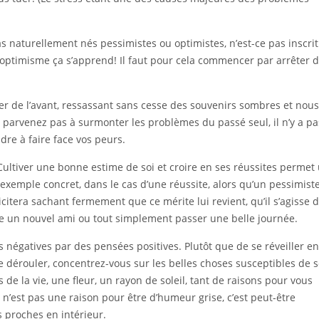
naturellement nés pessimistes ou optimistes, n’est-ce pas inscrit
optimisme ça s’apprend! Il faut pour cela commencer par arrêter 
 de l’avant, ressassant sans cesse des souvenirs sombres et nous
ne parvenez pas à surmonter les problèmes du passé seul, il n’y a pa
re à faire face vos peurs.
Cultiver une bonne estime de soi et croire en ses réussites permet
exemple concret, dans le cas d’une réussite, alors qu’un pessimist
licitera sachant fermement que ce mérite lui revient, qu’il s’agisse 
ire un nouvel ami ou tout simplement passer une belle journée.
s négatives par des pensées positives. Plutôt que de se réveiller en
 dérouler, concentrez-vous sur les belles choses susceptibles de 
e la vie, une fleur, un rayon de soleil, tant de raisons pour vous
a n’est pas une raison pour être d’humeur grise, c’est peut-être
 proches en intérieur.