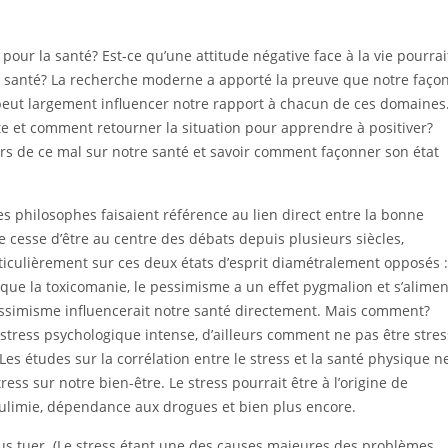
our la santé? Est-ce qu’une attitude négative face à la vie pourrai
 santé? La recherche moderne a apporté la preuve que notre faço
tc. peut largement influencer notre rapport à chacun de ces domaines
iste et comment retourner la situation pour apprendre à positiver?
ers de ce mal sur notre santé et savoir comment façonner son état
es philosophes faisaient référence au lien direct entre la bonne
e cesse d’être au centre des débats depuis plusieurs siècles,
ticulièrement sur ces deux états d’esprit diamétralement opposés :
ue la toxicomanie, le pessimisme a un effet pygmalion et s’alime
simisme influencerait notre santé directement. Mais comment?
tress psychologique intense, d’ailleurs comment ne pas être stre
 Les études sur la corrélation entre le stress et la santé physique n
ess sur notre bien-être. Le stress pourrait être à l’origine de
oulimie, dépendance aux drogues et bien plus encore.
us tuer. (Le stress étant une des causes majeures des problèmes