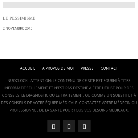
LE PESSIMISME
2 NOVEMBRE 2015
ACCUEIL
A PROPOS DE MOI
PRESSE
CONTACT
NUOCLOCK - ATTENTION: LE CONTENU DE CE SITE EST FOURNI À TITRE
INFORMATIF SEULEMENT ET N'EST PAS DESTINÉ À ÊTRE UTILISÉ POUR DES
CONSEILS, LE DIAGNOSTIC OU LE TRAITEMENT, OU COMME UN SUBSTITUT À
DES CONSEILS DE VOTRE ÉQUIPE MÉDICALE. CONTACTEZ VOTRE MÉDECIN OU
PROFESSIONNEL DE LA SANTÉ POUR TOUS VOS BESOINS MÉDICAUX.