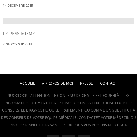
14 DÉCEMBRE 2015
LE PESSIMISME
2 NOVEMBRE 2015
ACCUEIL
A PROPOS DE MOI
PRESSE
CONTACT
NUOCLOCK - ATTENTION: LE CONTENU DE CE SITE EST FOURNI À TITRE
INFORMATIF SEULEMENT ET N'EST PAS DESTINÉ À ÊTRE UTILISÉ POUR DES
CONSEILS, LE DIAGNOSTIC OU LE TRAITEMENT, OU COMME UN SUBSTITUT À
DES CONSEILS DE VOTRE ÉQUIPE MÉDICALE. CONTACTEZ VOTRE MÉDECIN OU
PROFESSIONNEL DE LA SANTÉ POUR TOUS VOS BESOINS MÉDICAUX.