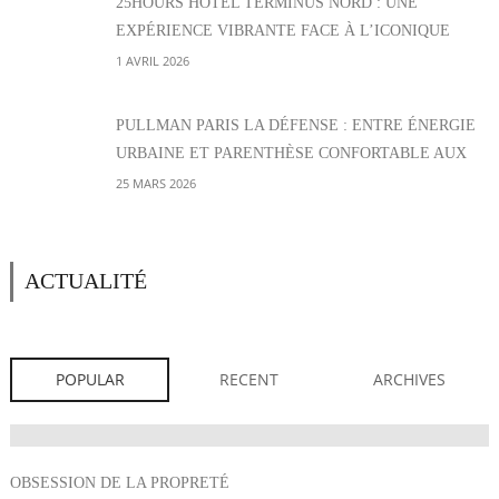
25HOURS HÔTEL TERMINUS NORD : UNE
EXPÉRIENCE VIBRANTE FACE À L’ICONIQUE
GARE PARISIENNE
1 AVRIL 2026
PULLMAN PARIS LA DÉFENSE : ENTRE ÉNERGIE
URBAINE ET PARENTHÈSE CONFORTABLE AUX
PORTES DE PARIS
25 MARS 2026
ACTUALITÉ
POPULAR
RECENT
ARCHIVES
OBSESSION DE LA PROPRETÉ