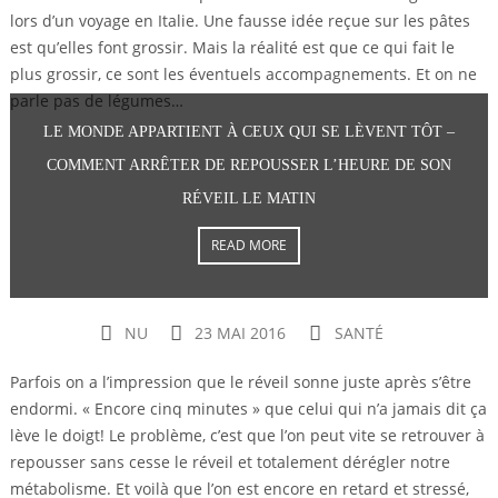
lors d’un voyage en Italie. Une fausse idée reçue sur les pâtes
est qu’elles font grossir. Mais la réalité est que ce qui fait le
plus grossir, ce sont les éventuels accompagnements. Et on ne
parle pas de légumes…
LE MONDE APPARTIENT À CEUX QUI SE LÈVENT TÔT –
COMMENT ARRÊTER DE REPOUSSER L’HEURE DE SON
RÉVEIL LE MATIN
READ MORE
NU
23 MAI 2016
SANTÉ
Parfois on a l’impression que le réveil sonne juste après s’être
endormi. « Encore cinq minutes » que celui qui n’a jamais dit ça
lève le doigt! Le problème, c’est que l’on peut vite se retrouver à
repousser sans cesse le réveil et totalement dérégler notre
métabolisme. Et voilà que l’on est encore en retard et stressé,