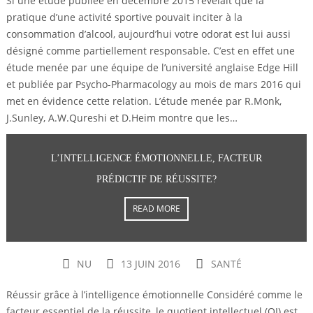
Si une étude publiée en décembre 2015 révélait que la
pratique d’une activité sportive pouvait inciter à la
consommation d’alcool, aujourd’hui votre odorat est lui aussi
désigné comme partiellement responsable. C’est en effet une
étude menée par une équipe de l’université anglaise Edge Hill
et publiée par Psycho-Pharmacology au mois de mars 2016 qui
met en évidence cette relation. L’étude menée par R.Monk,
J.Sunley, A.W.Qureshi et D.Heim montre que les…
L’INTELLIGENCE ÉMOTIONNELLE, FACTEUR
PRÉDICTIF DE RÉUSSITE?
READ MORE
NU
13 JUIN 2016
SANTÉ
Réussir grâce à l’intelligence émotionnelle Considéré comme le
facteur essentiel de la réussite, le quotient intellectuel (QI) est