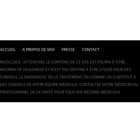
ACCUEIL
A PROPOS DE MOI
PRESSE
CONTACT
NUOCLOCK - ATTENTION: LE CONTENU DE CE SITE EST FOURNI À TITRE
INFORMATIF SEULEMENT ET N'EST PAS DESTINÉ À ÊTRE UTILISÉ POUR DES
CONSEILS, LE DIAGNOSTIC OU LE TRAITEMENT, OU COMME UN SUBSTITUT À
DES CONSEILS DE VOTRE ÉQUIPE MÉDICALE. CONTACTEZ VOTRE MÉDECIN OU
PROFESSIONNEL DE LA SANTÉ POUR TOUS VOS BESOINS MÉDICAUX.