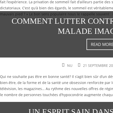
fait l’expérience. La privation de sommeil fait d’ailleurs partie des
dictatoriaux. C’est qu’à bien des égards, le sommeil est véritablem
mauvais pied ? » Le bon sens populaire nous le rappelle souvent :
COMMENT LUTTER CONTR
MALADE IMAG
READ MOR
NU
21 SEPTEMBRE 2
Qui ne souhaite pas être en bonne santé? Il s’agit bien sûr d’un dé
bien-être, de la forme et de la santé une obsession renforcée par le
télévision, les magazines… Au rythme des nouvelles offres de rég
le nombre de personnes touchées d’hypocondrie augmente chaqu
UN ESPRIT SAIN DAN