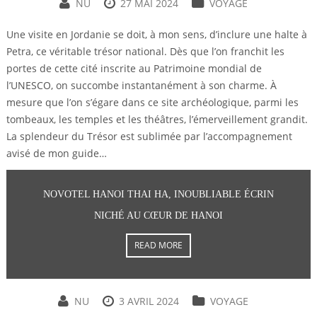
NU
27 MAI 2024
VOYAGE
Une visite en Jordanie se doit, à mon sens, d’inclure une halte à
Petra, ce véritable trésor national. Dès que l’on franchit les
portes de cette cité inscrite au Patrimoine mondial de
l’UNESCO, on succombe instantanément à son charme. À
mesure que l’on s’égare dans ce site archéologique, parmi les
tombeaux, les temples et les théâtres, l’émerveillement grandit.
La splendeur du Trésor est sublimée par l’accompagnement
avisé de mon guide…
NOVOTEL HANOI THAI HA, INOUBLIABLE ÉCRIN
NICHÉ AU CŒUR DE HANOI
READ MORE
NU
3 AVRIL 2024
VOYAGE