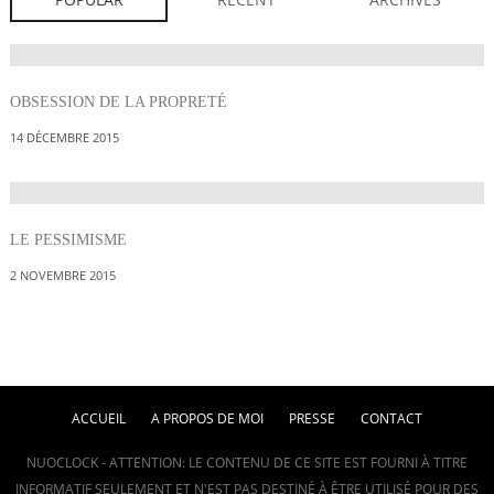
OBSESSION DE LA PROPRETÉ
14 DÉCEMBRE 2015
LE PESSIMISME
2 NOVEMBRE 2015
ACCUEIL
A PROPOS DE MOI
PRESSE
CONTACT
NUOCLOCK - ATTENTION: LE CONTENU DE CE SITE EST FOURNI À TITRE
INFORMATIF SEULEMENT ET N'EST PAS DESTINÉ À ÊTRE UTILISÉ POUR DES