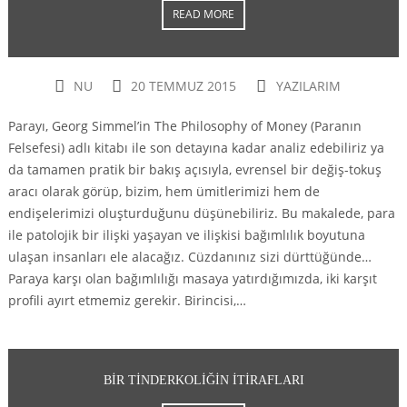
READ MORE
NU
20 TEMMUZ 2015
YAZILARIM
Parayı, Georg Simmel’in The Philosophy of Money (Paranın
Felsefesi) adlı kitabı ile son detayına kadar analiz edebiliriz ya
da tamamen pratik bir bakış açısıyla, evrensel bir değiş-tokuş
aracı olarak görüp, bizim, hem ümitlerimizi hem de
endişelerimizi oluşturduğunu düşünebiliriz. Bu makalede, para
ile patolojik bir ilişki yaşayan ve ilişkisi bağımlılık boyutuna
ulaşan insanları ele alacağız. Cüzdanınız sizi dürttüğünde…
Paraya karşı olan bağımlılığı masaya yatırdığımızda, iki karşıt
profili ayırt etmemiz gerekir. Birincisi,…
BIR TINDERKOLIĞIN ITIRAFLARI