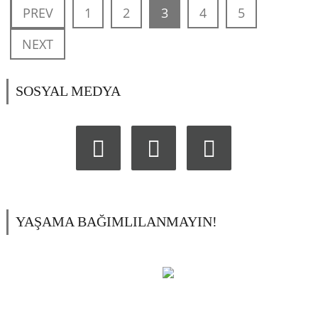
PREV
1
2
3
4
5
NEXT
SOSYAL MEDYA
YAŞAMA BAĞIMLILANMAYIN!