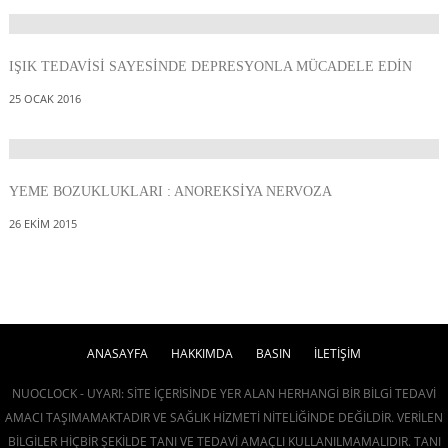
IŞIK TEDAVISI SAYESINDE DEPRESYONLA MÜCADELE EDIN
25 OCAK 2016
YEME BOZUKLUKLARI : ANOREKSIYA NERVOZA
26 EKIM 2015
ANASAYFA
HAKKIMDA
BASIN
İLETİŞİM
NUOCLOCK - UYARI: SITE IÇERISINDE YER ALAN HERHANGI BIR BILGI TEDAVI
AMACI TAŞIMAMAKTADIR VE SAĞLIK HIZMETI NITELIĞINDE DEĞILDIR. VERILEN
BILGILER HIÇBIR ŞEKILDE TANI VE TEDAVI AMAÇLI KULLANILMAMALIDIR. TANI