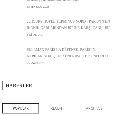
13 TEMMUZ 2026
25HOURS HOTEL TERMINUS NORD : PARIS’IN EN
IKONIK GARLARINDAN BIRINE KARŞI CANLI BIR
DENEYIM
1 NISAN 2026
PULLMAN PARIS LA DÉFENSE: PARIS’IN
KAPILARINDA, ŞEHIR ENERJISI ILE KONFORLU
BIR MOLA ARASINDA
25 MART 2026
HABERLER
POPULAR
RECENT
ARCHIVES