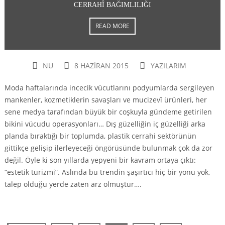
CERRAHÎ BAĞIMLILIĞI
READ MORE
NU
8 HAZIRAN 2015
YAZILARIM
Moda haftalarında incecik vücutlarını podyumlarda sergileyen
mankenler, kozmetiklerin savaşları ve mucizevî ürünleri, her
sene medya tarafından büyük bir coşkuyla gündeme getirilen
bikini vücudu operasyonları… Dış güzelliğin iç güzelliği arka
planda bıraktığı bir toplumda, plastik cerrahi sektörünün
gittikçe gelişip ilerleyeceği öngörüsünde bulunmak çok da zor
değil. Öyle ki son yıllarda yepyeni bir kavram ortaya çıktı:
“estetik turizmi”. Aslında bu trendin şaşırtıcı hiç bir yönü yok,
talep olduğu yerde zaten arz olmuştur….