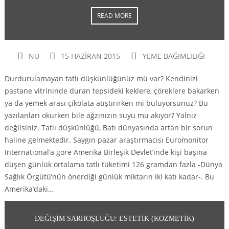
READ MORE
NU
15 HAZIRAN 2015
YEME BAĞIMLILIĞI
Durdurulamayan tatlı düşkünlüğünüz mü var? Kendinizi
pastane vitrininde duran tepsideki keklere, çöreklere bakarken
ya da yemek arası çikolata atıştırırken mi buluyorsunuz? Bu
yazılanları okurken bile ağzınızın suyu mu akıyor? Yalnız
değilsiniz. Tatlı düşkünlüğü, Batı dünyasında artan bir sorun
haline gelmektedir. Saygın pazar araştırmacısı Euromonitor
International’a göre Amerika Birleşik Devlet’inde kişi başına
düşen günlük ortalama tatlı tüketimi 126 gramdan fazla -Dünya
Sağlık Örgütü’nün önerdiği günlük miktarın iki katı kadar-. Bu
Amerika’daki…
DEĞIŞIM SARHOŞLUĞU: ESTETIK (KOZMETIK)