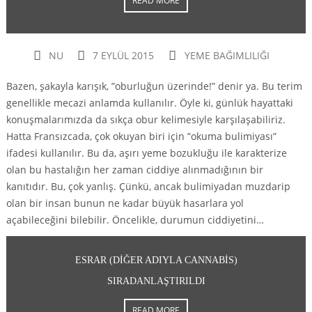
READ MORE
NU
7 EYLÜL 2015
YEME BAĞIMLILIĞI
Bazen, şakayla karışık, ”oburluğun üzerinde!” denir ya. Bu terim
genellikle mecazi anlamda kullanılır. Öyle ki, günlük hayattaki
konuşmalarımızda da sıkça obur kelimesiyle karşılaşabiliriz.
Hatta Fransızcada, çok okuyan biri için ”okuma bulimiyası”
ifadesi kullanılır. Bu da, aşırı yeme bozukluğu ile karakterize
olan bu hastalığın her zaman ciddiye alınmadığının bir
kanıtıdır. Bu, çok yanlış. Çünkü, ancak bulimiyadan muzdarip
olan bir insan bunun ne kadar büyük hasarlara yol
açabileceğini bilebilir. Öncelikle, durumun ciddiyetini…
ESRAR (DIĞER ADIYLA CANNABIS)
SIRADANLAŞTIRILDI
READ MORE