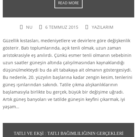
READ MORE
NU
6 TEMMUZ 2015
YAZILARIM
Güzellik kıstasları, medeniyetlere ve devirlere göre değişkenlik
gösterir. Batı toplumlarında, açık tenli olmak, uzun zaman
aristokrasiyle eş anılırdı. Çünkü esmer tenli olmanın sebebinin
uzun saatler güneşin altında çalışılmasından kaynaklandığı
düşünülmekteydi bu da alt tabakaya ait olmanın göstergesiydi.
Bu nedenle, 20. yüzyılın başlarına kadar zengin kesim, tenlerini
güneş ışınlarından sakındı. Tatile çıkma alışkanlıklarının
başlamasıyla birlikte bu gerçek, büyük bir değişime uğradı.
Artık güneş banyoları ve tatilde güneşin keyfini çıkarmak, iyi
yaşam…
TATLI VE EKŞI : TATLI BAĞIMLILIĞININ GERÇEKLERI