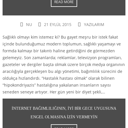
READ MORE
NU
21 EYLÜL 2015
YAZILARIM
Sağlıklı olmayı kim istemez ki? Bu gayet meşru bir istek fakat
içinde bulunduğumuz modern toplumun, sağlıklı yaşamayı ve
formda kalmayı bir takıntı haline getirdiğini de görmezden
gelemeyiz. Son zamanlarda; reklamlar, televizyon programları,
gazeteler ve dergiler başta olmak üzere birçok medya organının
aracılığıyla gerçekleşen bu algı yönetimi, bağımlılık sürecini de
oldukça hızlandırdı. ”Hastalık hastası olmak” olarak bilinen
“hipokondriyazis” hastalığına yakalanan insanların sayısı
seneden seneye artıyor. Her gün yeni bir diyet şekli,…
İNTERNET BAĞIMLILIĞININ, IYI BIR GECE UYGUSUNA
ENGEL OLMASINA IZIN VERMEYIN