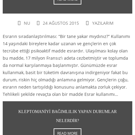
NU
24 AĞUSTOS 2015
YAZILARIM
Esrarın sıradanlaştırılması: “Bir tane yakar mıydınız?” Kullanımı
14 yaşındaki bireylere kadar uzanan ve gençlerin en çok
tecrübe ettiği psikoaktif madde esrardır. Ulaşılması kolay olan
bu madde, 17 milyon Fransız’ı adeta cezbetmiştir ve toplumda
da normal karşılanmaya başlanmıştır. Günümüzde esrar
kullanmak, basit bir tüketim davranışına indirgeniyor fakat bu
durum, riskin hiç olmadığı anlamına gelmiyor. Gençlerin çoğu,
esrarın neden tartışıldığı konusunu anlamakta zorluk çekiyor.
Tehlikeli şekilde revaçta olan bir madde Esrar kullanımı…
KLEPTOMANIYI BAĞIMLILIK YAPAN DURUMLAR
NELERDIR?
READ MORE