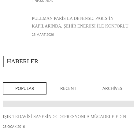
DENEYIM
1 NISAN 2026
PULLMAN PARIS LA DÉFENSE: PARIS’IN
KAPILARINDA, ŞEHIR ENERJISI ILE KONFORLU
BIR MOLA ARASINDA
25 MART 2026
HABERLER
POPULAR
RECENT
ARCHIVES
IŞIK TEDAVISI SAYESINDE DEPRESYONLA MÜCADELE EDIN
25 OCAK 2016