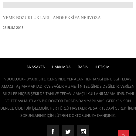
YEME BOZUKLUKLARI : ANOREKSIYA NERVOZA
26 EKIM 2015
ANASAYFA
HAKKIMDA
BASIN
İLETİŞİM
NUOCLOCK - UYARI: SITE IÇERISINDE YER ALAN HERHANGI BIR BILGI TEDAVI
AMACI TAŞIMAMAKTADIR VE SAĞLIK HIZMETI NITELIĞINDE DEĞILDIR. VERILEN
BILGILER HIÇBIR ŞEKILDE TANI VE TEDAVI AMAÇLI KULLANILMAMALIDIR. TANI
VE TEDAVI MUTLAKA BIR DOKTOR TARAFINDAN YAPILMASI GEREKEN SON
DERECE CIDDI BIR IŞLEMDIR. HER TÜRLÜ HASTALIK VE SAIR TEDAVI GEREKTIREN
SORUNLARINIZ IÇIN LÜTFEN DOKTORUNUZA DANIŞINIZ.