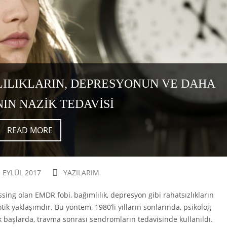
LILIKLARIN, DEPRESYONUN VE DAHA
IN NAZIK TEDAVISI
READ MORE
5 EYLÜL 2017
YAZILARIM
ing olan EMDR fobi, bağımlılık, depresyon gibi rahatsızlıkların
ik yaklaşımdır. Bu yöntem, 1980’li yılların sonlarında, psikolog
lk başlarda, travma sonrası sendromların tedavisinde kullanıldı.