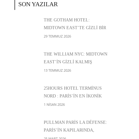
SON YAZILAR
THE GOTHAM HOTEL:
MIDTOWN EAST’TE GİZLİ BİR
BUTİK OTEL
29 TEMMUZ 2026
THE WILLIAM NYC: MIDTOWN
EAST’İN GİZLİ KALMIŞ
ADRESLERİNDEN BİRİ
13 TEMMUZ 2026
25HOURS HOTEL TERMINUS
NORD : PARIS’IN EN IKONIK
GARLARINDAN BIRINE KARŞI
1 NISAN 2026
CANLI BIR DENEYIM
PULLMAN PARIS LA DÉFENSE:
PARIS’IN KAPILARINDA,
ŞEHIR ENERJISI ILE
25 MART 2026